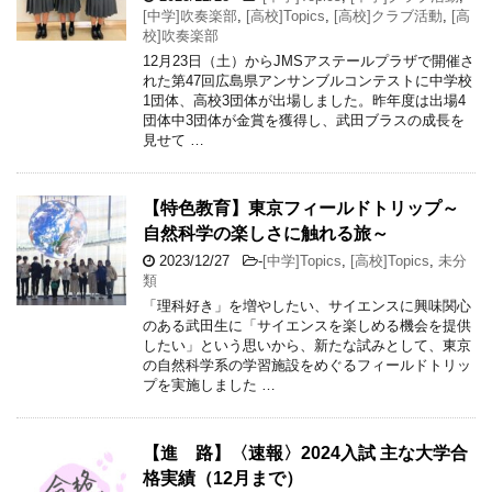
[中学]吹奏楽部
,
[高校]Topics
,
[高校]クラブ活動
,
[高
校]吹奏楽部
12月23日（土）からJMSアステールプラザで開催さ
れた第47回広島県アンサンブルコンテストに中学校
1団体、高校3団体が出場しました。昨年度は出場4
団体中3団体が金賞を獲得し、武田ブラスの成長を
見せて …
【特色教育】東京フィールドトリップ～
自然科学の楽しさに触れる旅～
2023/12/27
-
[中学]Topics
,
[高校]Topics
,
未分
類
「理科好き」を増やしたい、サイエンスに興味関心
のある武田生に「サイエンスを楽しめる機会を提供
したい」という思いから、新たな試みとして、東京
の自然科学系の学習施設をめぐるフィールドトリッ
プを実施しました …
【進 路】〈速報〉2024入試 主な大学合
格実績（12月まで）