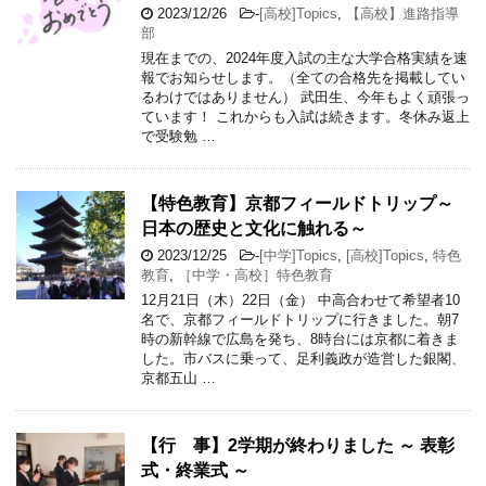
2023/12/26
-
[高校]Topics
,
【高校】進路指導
部
現在までの、2024年度入試の主な大学合格実績を速
報でお知らせします。（全ての合格先を掲載してい
るわけではありません） 武田生、今年もよく頑張っ
ています！ これからも入試は続きます。冬休み返上
で受験勉 …
【特色教育】京都フィールドトリップ～
日本の歴史と文化に触れる～
2023/12/25
-
[中学]Topics
,
[高校]Topics
,
特色
教育
,
［中学・高校］特色教育
12月21日（木）22日（金） 中高合わせて希望者10
名で、京都フィールドトリップに行きました。朝7
時の新幹線で広島を発ち、8時台には京都に着きま
した。市バスに乗って、足利義政が造営した銀閣、
京都五山 …
【行 事】2学期が終わりました ～ 表彰
式・終業式 ～