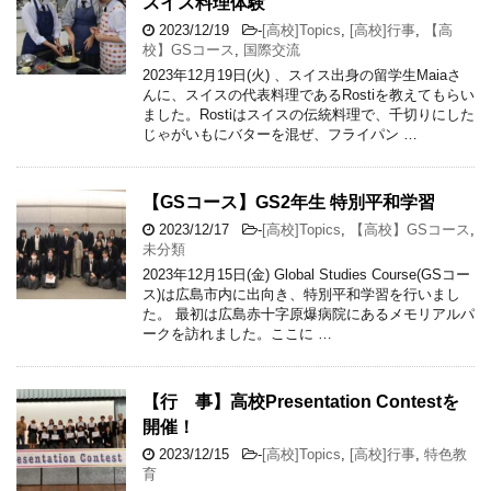
スイス料理体験
2023/12/19
-
[高校]Topics
,
[高校]行事
,
【高
校】GSコース
,
国際交流
2023年12月19日(火) 、スイス出身の留学生Maiaさ
んに、スイスの代表料理であるRostiを教えてもらい
ました。Rostiはスイスの伝統料理で、千切りにした
じゃがいもにバターを混ぜ、フライパン …
【GSコース】GS2年生 特別平和学習
2023/12/17
-
[高校]Topics
,
【高校】GSコース
,
未分類
2023年12月15日(金) Global Studies Course(GSコー
ス)は広島市内に出向き、特別平和学習を行いまし
た。 最初は広島赤十字原爆病院にあるメモリアルパ
ークを訪れました。ここに …
【行 事】高校Presentation Contestを
開催！
2023/12/15
-
[高校]Topics
,
[高校]行事
,
特色教
育