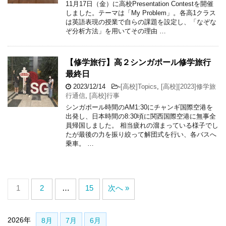
11月17日（金）に高校Presentation Contestを開催
しました。テーマは「My Problem」。各高1クラス
は英語表現の授業で自らの課題を設定し、「なぞな
ぞ分析方法」を用いてその理由 …
【修学旅行】高２シンガポール修学旅行
最終日
2023/12/14
-
[高校]Topics
,
[高校][2023]修学旅
行通信
,
[高校]行事
シンガポール時間のAM1:30にチャンギ国際空港を
出発し、日本時間の8:30頃に関西国際空港に無事全
員帰国しました。 相当疲れの溜まっている様子でし
たが最後の力を振り絞って解団式を行い、各バスへ
乗車。 …
1
2
…
15
次へ »
2026年
8月
7月
6月