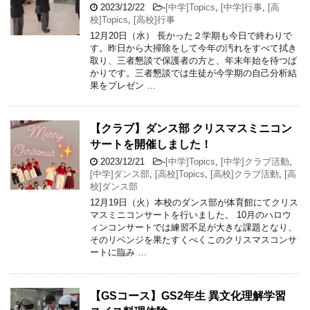
2023/12/22
-
[中学]Topics
,
[中学]行事
,
[高
校]Topics
,
[高校]行事
12月20日（水） 長かった２学期も今日で終わりで
す。昨日から大掃除をして今年の汚れをすべて拭き
取り、三者懇談で保護者の方と、年末年始を待つば
かりです。三者懇談では生徒が今学期の自己分析結
果をプレゼン …
【クラブ】ダンス部 クリスマスミニコン
サートを開催しました！
2023/12/21
-
[中学]Topics
,
[中学]クラブ活動
,
[中学]ダンス部
,
[高校]Topics
,
[高校]クラブ活動
,
[高
校]ダンス部
12月19日（火）本校のダンス部が体育館にてクリス
マスミニコンサートを行いました。 10月のハロウ
ィンコンサートでは練習不足が大きな課題となり、
そのリベンジを果たすくべくこのクリスマスコンサ
ートに臨み …
【GSコース】GS2年生 異文化理解学習