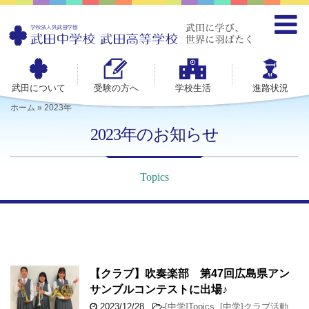
武田について
受験の方へ
学校生活
進路状況
ホーム
»
2023年
2023年のお知らせ
Topics
【クラブ】吹奏楽部 第47回広島県アン
サンブルコンテストに出場♪
2023/12/28
-
[中学]Topics
,
[中学]クラブ活動
,