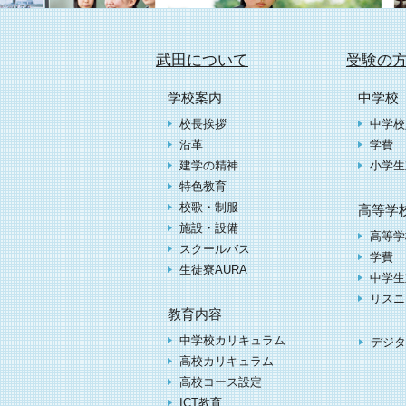
武田について
受験の
学校案内
中学校
校長挨拶
中学校
沿革
学費
建学の精神
小学生
特色教育
校歌・制服
高等学
施設・設備
高等学
スクールバス
学費
生徒寮AURA
中学生
リスニ
教育内容
中学校カリキュラム
デジタ
高校カリキュラム
高校コース設定
ICT教育