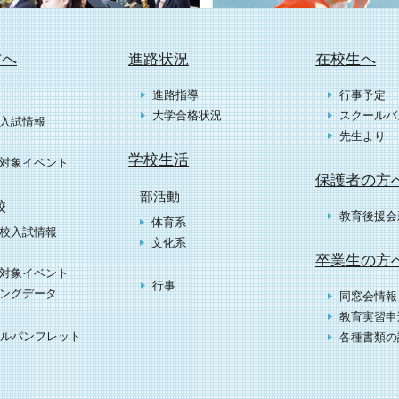
方へ
進路状況
在校生へ
進路指導
行事予定
大学合格状況
スクールバ
入試情報
先生より
学校生活
対象イベント
保護者の方
部活動
校
教育後援会
体育系
校入試情報
文化系
卒業生の方
対象イベント
行事
ングデータ
同窓会情報
教育実習申
ルパンフレット
各種書類の