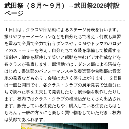
武田祭（８月〜９月）→
武田祭2026特設
ページ
１日目は，クラスや部活動によるステージ発表を行います。
振りやフォーメーションなどを自分たちで考え，何度も練習
を重ねて全員で全力で行うダンスや，ＣＭやドラマのパロデ
ィのストーリーを考え，自分たちで衣装を準備して披露する
演劇や，編集を駆使して笑いと感動を生むビデオ作成などを
各クラスが発表します。部活動では，ダンス部による演技を
はじめ，書道部のパフォーマンスや吹奏楽部や合唱部の音楽
系の発表などもあり，会場は大きく盛り上がります。 ２日目
は一般公開日です。各クラス・クラブの展示発表では自分た
ちで調べた事を工夫して発表したり，展示物を制作したりし
ます。校内ではクラス・クラブの模擬店がたくさん出店され
ます。販売している生徒たちや，購入している生徒たちはも
ちろん，一般の方々にも楽しく買い物をしていただき，校内
は笑顔であふれます。