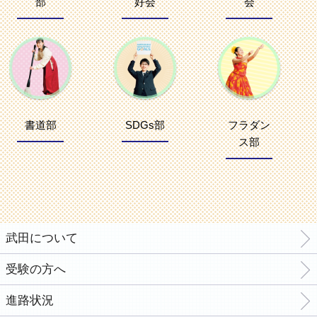
部
好会
会
書道部
SDGs部
フラダン
ス部
武田について
受験の方へ
進路状況