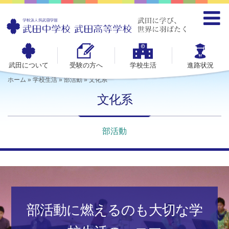
武田について
受験の方へ
学校生活
進路状況
ホーム
»
学校生活
»
部活動
»
文化系
文化系
部活動
部活動に燃えるのも
大切な学