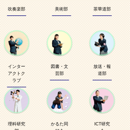
吹奏楽部
美術部
茶華道部
インター
図書・文
放送・報
アクトク
芸部
道部
ラブ
理科研究
かるた同
ICT研究