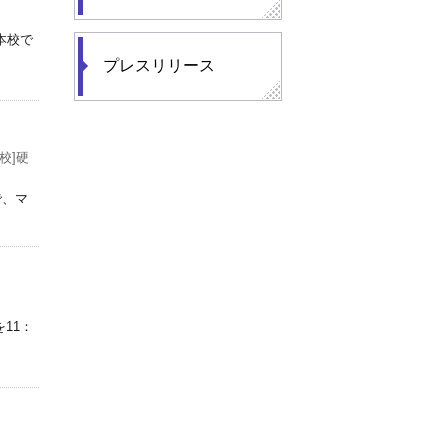
本校で
プレスリリース
高校]硬
で、マ
11：