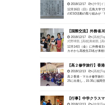
2018/12/17
-
[中学]
12月16日（日）広島大学
のESD活動の取り組みが
【国際交流】外務省J
2018/12/17
-
[高校]Top
式野球部
,
[高校]美術部
,
[
12月14日（金）に外務省
カオから高校生23名が来
【高２修学旅行】香港
2018/12/13
-
[高校]Top
高２香港・マカオ修学旅行
25に出発し，15:35に
【行事】中学クラスマ
2018/12/13
-
[中学]Top