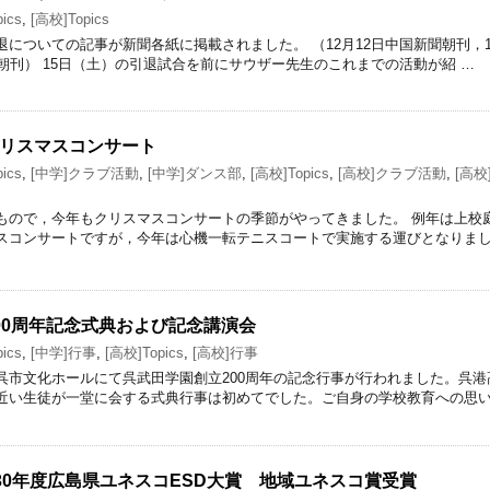
ics
,
[高校]Topics
についての記事が新聞各紙に掲載されました。 （12月12日中国新聞朝刊，1
朝刊） 15日（土）の引退試合を前にサウザー先生のこれまでの活動が紹 …
リスマスコンサート
ics
,
[中学]クラブ活動
,
[中学]ダンス部
,
[高校]Topics
,
[高校]クラブ活動
,
[高校
もので，今年もクリスマスコンサートの季節がやってきました。 例年は上校
スコンサートですが，今年は心機一転テニスコートで実施する運びとなりま
00周年記念式典および記念講演会
ics
,
[中学]行事
,
[高校]Topics
,
[高校]行事
呉市文化ホールにて呉武田学園創立200周年の記念行事が行われました。呉港
近い生徒が一堂に会する式典行事は初めてでした。ご自身の学校教育への思い
成30年度広島県ユネスコESD大賞 地域ユネスコ賞受賞