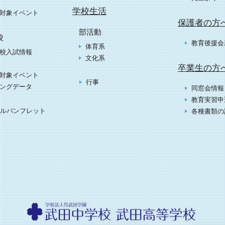
学校生活
対象イベント
保護者の方
部活動
校
教育後援会
体育系
校入試情報
文化系
卒業生の方
対象イベント
行事
ングデータ
同窓会情報
教育実習申
ルパンフレット
各種書類の