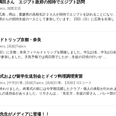
満田さん エジプト政府の招待でエジプト訪問
ics
,
国際交流
広島，岡山，愛媛県の高校生計２３人が招待でエジプトを訪れることになり
県からの招待生徒の一人として参加しています。 23日（日）に広島を出発し
ドトリップ京都・奈良
ics
,
[高校]Topics
（日）に京都，奈良フィールドトリップを開催しました。中1は1名，中3は11名
名が参加しました。天気予報では両日雨でしたが，生徒の日頃の行いが …
式および留学生送別会とドイツ料理調理実習
ics
,
[中学]行事
,
[高校]Topics
,
[高校]行事
,
【高校】GSコース
期が終わりました。終業式の前には今学期活躍したクラブ・個人の表彰が行われ
んの送別会がありました。リサさんは，「先生方，生徒の皆さん，バレー部
先生がメディアに登場！！