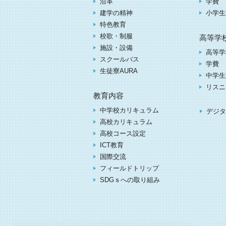
沿革
学費
建学の精神
小学生
特色教育
校歌・制服
高等学
施設・設備
高等学
スクールバス
学費
生徒寮AURA
中学生
リスニ
教育内容
中学校カリキュラム
デジタ
高校カリキュラム
高校コース設定
ICT教育
国際交流
フィールドトリップ
SDGｓへの取り組み