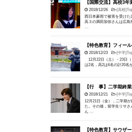
【国際交流】高校3年
2018/12/26
-
[高校]Top
西日本豪雨で被害を受けた
高３の満田加弥さんは広島
…
【特色教育】フィール
2018/12/23
-
[中学]Top
12月22日（土）・23日
は2名，高2は6名の計20
【行 事】二学期終業
2018/12/21
-
[中学]Top
12月21日（金），二学
た。その後，留学生リサさ
ん …
【特色教育】サウザー