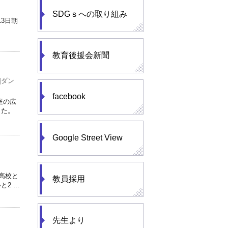
SDGｓへの取り組み
3日朝
教育後援会新聞
]ダン
facebook
庭の広
した。
Google Street View
高校と
教員採用
と2 …
先生より