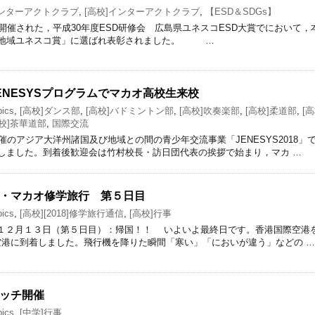
インターアクトクラブ
,
[高校]インターアクトクラブ
,
【ESD＆SDGs】
で開催された，平成30年度ESD研修会 広島県ユネスコESD大賞でにおいて，
「地域ユネスコ賞」に選ばれ表彰されました。 …
ENESYSプログラムでマカオ高校生来校
ics
,
[高校]ダンス部
,
[高校]バドミントン部
,
[高校]吹奏楽部
,
[高校]柔道部
,
[
高校]茶華道部
,
国際交流
主催のアジア大洋州諸国及び地域との間の青少年交流事業「JENESYS2018」
校しました。到着後歓迎会は竹村校長・訪日団代表の挨拶で始まり，マカ …
・マカオ修学旅行 第５日目
ics
,
[高校][2018]修学旅行通信
,
[高校]行事
１２月１３日（第５日目）：帰国！！ いよいよ最終日です。香港国際空港を
福岡空港に到着しました。飛行機を降りた瞬間「寒い」「においが違う」などの …
ッチ開催
ics
,
[中学]行事