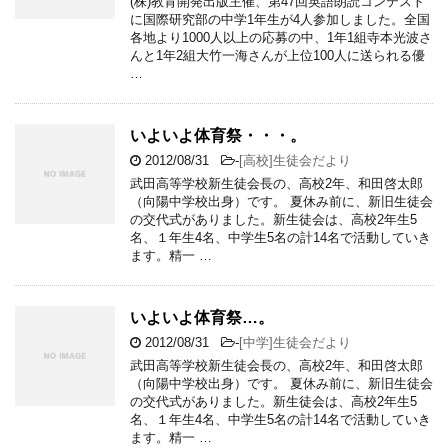
(株)教育開発出版主催、第47回英語朗読コンテスト
に国際研究部の中学1年生が4人参加しました。全国
各地より1000人以上の応募の中、1年1組寺本光波さ
んと1年2組大竹一海さんが上位100人に送られる優
…
いよいよ体育祭・・・。
2012/08/31
-
[高校]生徒会だより
武田高等学校新生徒会長の、高校2年、和田啓太郎
（向陽中学校出身）です。 夏休み前に、新旧生徒会
の交代式がありました。新生徒会は、高校2年生5
名、１年生4名、中学生5名の計14名で活動していき
ます。精一 …
いよいよ体育祭…。
2012/08/31
-
[中学]生徒会だより
武田高等学校新生徒会長の、高校2年、和田啓太郎
（向陽中学校出身）です。 夏休み前に、新旧生徒会
の交代式がありました。新生徒会は、高校2年生5
名、１年生4名、中学生5名の計14名で活動していき
ます。精一 …