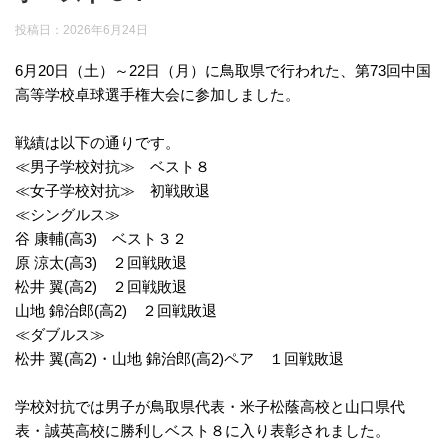
投稿日：
2026年6月24日
6月20日（土）～22日（月）に鳥取県で行われた、第73回中国
高等学校卓球選手権大会に参加しました。
戦績は以下の通りです。
≪男子学校対抗≫ ベスト８
≪女子学校対抗≫ 初戦敗退
≪シングルス≫
谷 康輔(高3) ベスト３２
原 涼太(高3) ２回戦敗退
松井 翼(高2) ２回戦敗退
山地 錦治郎(高2) ２回戦敗退
≪ダブルス≫
松井 翼(高2)・山地 錦治郎(高2)ペア １回戦敗退
学校対抗では男子が鳥取県代表・米子松蔭高校と山口県代
表・誠英高校に勝利しベスト８に入り表彰されました。