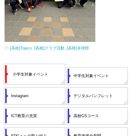
-
[高校]Topics
,
[高校]クラブ活動
,
[高校]卓球部
小学生対象イベント
中学生対象イベント
Instagram
デジタルパンフレット
ICT教育の充実
高校GSコース
SDGｓへの取り組み
教育後援会新聞