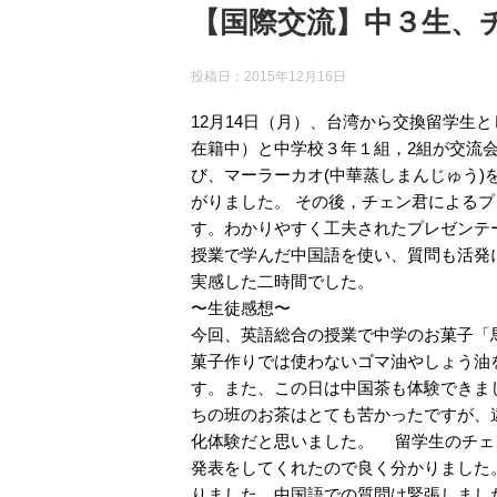
【国際交流】中３生、
投稿日：
2015年12月16日
12月14日（月）、台湾から交換留学生
在籍中）と中学校３年１組，2組が交流
び、マーラーカオ(中華蒸しまんじゅう
がりました。 その後，チェン君による
す。わかりやすく工夫されたプレゼンテ
授業で学んだ中国語を使い、質問も活発
実感した二時間でした。
〜生徒感想〜
今回、英語総合の授業で中学のお菓子「
菓子作りでは使わないゴマ油やしょう油
す。また、この日は中国茶も体験できま
ちの班のお茶はとても苦かったですが、
化体験だと思いました。 留学生のチェ
発表をしてくれたので良く分かりました
りました。中国語での質問は緊張しまし