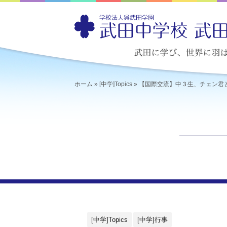
ホーム
»
[中学]Topics
»
【国際交流】中３生、チェン君
[中学]Topics
[中学]行事