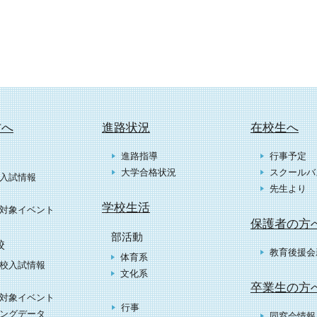
方へ
進路状況
在校生へ
進路指導
行事予定
大学合格状況
スクールバ
入試情報
先生より
学校生活
対象イベント
保護者の方
部活動
校
教育後援会
体育系
校入試情報
文化系
卒業生の方
対象イベント
行事
ングデータ
同窓会情報