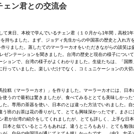
チェン君との交流会
として来日、本校で学んでいるチェン君（１０月から1年間，高校1年
会を持ちました。まず、ジョディ先生からの中国茶の歴史と入れ方
)を作りました。蒸したてのマーラーカオをいただきながらの談笑は
プレゼンテーションを聞きました。台湾の歴史と現在の様子につい
ーションで、台湾の様子がよくわかりました。生徒たちは、「国際
に行っていました。楽しいだけでなく、コミュニケーションの大切
馬拉糕（マーラーカオ）」を作りました。マーラーカオには、日本
を使うので最初は驚きましたが、食べてみるととても美味しかった
した。専用の茶器を使い、日本のとは違った方法でいれました。自
違う班のお茶は花の香りがして、とても興味深かったです。まさに
ン君が台湾の紹介をしてくれましたが、とても詳しく、上手な日本
。日本と似ているところもあれば、違うところもあり、とても勉強
たが、自分の中国語が通じてとても嬉しかったです。 （中3 女子