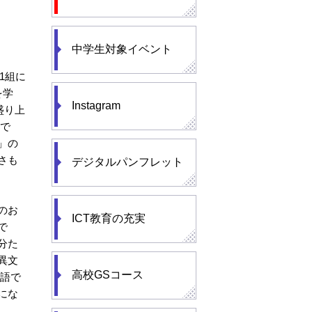
中学生対象イベント
1組に
を学
Instagram
盛り上
てで
」の
さも
デジタルパンフレット
のお
ICT教育の充実
で
分た
異文
高校GSコース
語で
にな
）