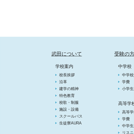
武田について
受験の
学校案内
中学校
校長挨拶
中学校
沿革
学費
建学の精神
小学生
特色教育
校歌・制服
高等学
施設・設備
高等学
スクールバス
学費
生徒寮AURA
中学生
リスニ