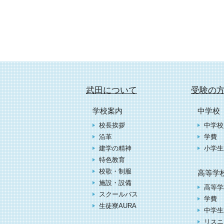
武田について
受験の
学校案内
中学校
校長挨拶
中学校
沿革
学費
建学の精神
小学生
特色教育
校歌・制服
高等学
施設・設備
高等学
スクールバス
学費
生徒寮AURA
中学生
リスニ