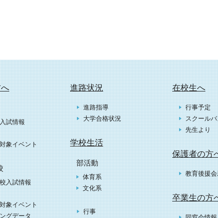
方へ
進路状況
在校生へ
進路指導
行事予定
大学合格状況
スクールバ
入試情報
先生より
学校生活
対象イベント
保護者の方
部活動
校
教育後援会
体育系
校入試情報
文化系
卒業生の方
対象イベント
行事
ングデータ
同窓会情報