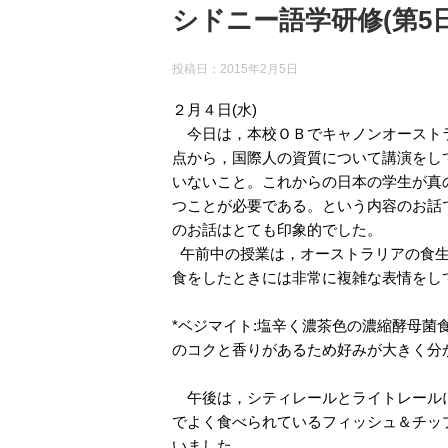
シドニー語学研修(第5日
投稿日：
2015年2月5日
２月４日(水)
今日は，本校ＯＢでキャノンオーストラ
点から，国際人の資質について講演をし
いないこと。これからの日本の学生が真
つことが必要である。という内容のお話
のお話はとても印象的でした。
午前中の授業は，オーストラリアの食生
食をしたときには非常に複雑な表情をし
*ベジマイト:塩辛く濃茶色の濃縮酵母
のコクと香りがあるため好みが大きく分
午後は，シティレールとライトレールに
でよく食べられているフィッシュ＆チッ
いました。