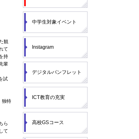
中学生対象イベント
た観
Instagram
れて
を持
先輩
デジタルパンフレット
を試
ICT教育の充実
。独特
高校GSコース
ちら
して