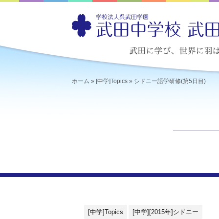
ホーム
»
[中学]Topics
»
シドニー語学研修(第5日目)
[中学]Topics
[中学][2015年]シドニー