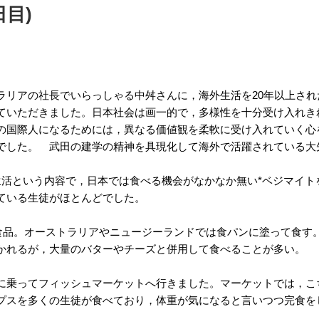
目)
リアの社長でいらっしゃる中舛さんに，海外生活を20年以上され
ていただきました。日本社会は画一的で，多様性を十分受け入れき
の国際人になるためには，異なる価値観を柔軟に受け入れていく心
でした。 武田の建学の精神を具現化して海外で活躍されている大
活という内容で，日本では食べる機会がなかなか無い*ベジマイト
ている生徒がほとんどでした。
菌食品。オーストラリアやニュージーランドでは食パンに塗って食す
かれるが，大量のバターやチーズと併用して食べることが多い。
乗ってフィッシュマーケットへ行きました。マーケットでは，こ
プスを多くの生徒が食べており，体重が気になると言いつつ完食を