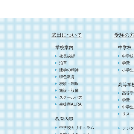
武田について
受験の
学校案内
中学校
校長挨拶
中学校
沿革
学費
建学の精神
小学生
特色教育
校歌・制服
高等学
施設・設備
高等学
スクールバス
学費
生徒寮AURA
中学生
リスニ
教育内容
中学校カリキュラム
デジタ