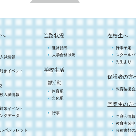
方へ
進路状況
在校生へ
進路指導
行事予定
大学合格状況
スクールバ
入試情報
先生より
学校生活
対象イベント
保護者の方
部活動
校
教育後援会
体育系
校入試情報
文化系
卒業生の方
対象イベント
行事
ングデータ
同窓会情報
教育実習申
ルパンフレット
各種書類の