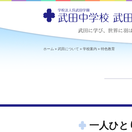
ホーム
»
武田について
»
学校案内
»
特色教育
一人ひと